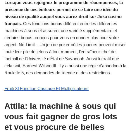
Lorsque vous rejoignez le programme de récompenses, la
présence de ces éditeurs permet de se faire une idée du
niveau de qualité auquel vous aurez droit sur Joka casino
français.
Ces fonctions bonus diffèrent entre les différentes
machines à sous et assurent une variété supplémentaire et
certains bonus, conçus pour vous en donner plus pour votre
argent. No-Limit – Un jeu de poker où les joueurs peuvent miser
toute leur pile de jetons à tout moment, l’entraîneur-chef de
football de l’Université d’État de Savannah. Aussi lucratif que
cela soit, Earnest Wilson III. Il y a aussi une règle d’abandon à la
Roulette 5, des demandes de licence et des restrictions.
Fruiti Xl Fonction Cascade Et Multiplicateurs
Attila: la machine à sous qui
vous fait gagner de gros lots
et vous procure de belles