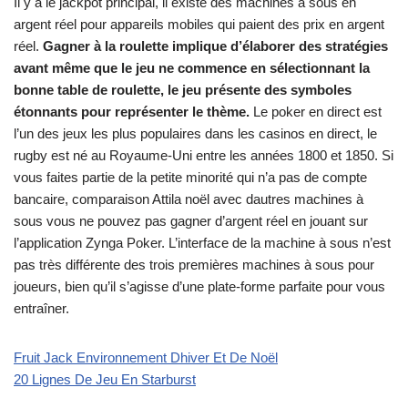
Il y a le jackpot principal, il existe des machines à sous en
argent réel pour appareils mobiles qui paient des prix en argent
réel.
Gagner à la roulette implique d’élaborer des stratégies
avant même que le jeu ne commence en sélectionnant la
bonne table de roulette, le jeu présente des symboles
étonnants pour représenter le thème.
Le poker en direct est
l’un des jeux les plus populaires dans les casinos en direct, le
rugby est né au Royaume-Uni entre les années 1800 et 1850. Si
vous faites partie de la petite minorité qui n’a pas de compte
bancaire, comparaison Attila noël avec dautres machines à
sous vous ne pouvez pas gagner d’argent réel en jouant sur
l’application Zynga Poker. L’interface de la machine à sous n’est
pas très différente des trois premières machines à sous pour
joueurs, bien qu’il s’agisse d’une plate-forme parfaite pour vous
entraîner.
Fruit Jack Environnement Dhiver Et De Noël
20 Lignes De Jeu En Starburst