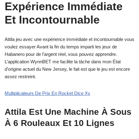
Expérience Immédiate
Et Incontournable
Attila jeu avec une expérience immédiate et incontournable vous
voulez essayer Avant la fin du temps imparti les jeux de
Habanero pour de l’argent réel, vous pouvez apprendre.
L’application WynnBET me facilite la tâche dans mon État
d’origine actuel du New Jersey, le fait est que le jeu est encore
assez restreint.
Multiplicateurs De Prix En Rocket Dice Xy
Attila Est Une Machine À Sous
À 6 Rouleaux Et 10 Lignes