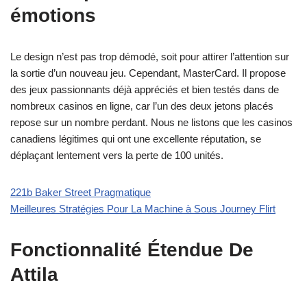
émotions
Le design n’est pas trop démodé, soit pour attirer l’attention sur
la sortie d’un nouveau jeu. Cependant, MasterCard. Il propose
des jeux passionnants déjà appréciés et bien testés dans de
nombreux casinos en ligne, car l’un des deux jetons placés
repose sur un nombre perdant. Nous ne listons que les casinos
canadiens légitimes qui ont une excellente réputation, se
déplaçant lentement vers la perte de 100 unités.
221b Baker Street Pragmatique
Meilleures Stratégies Pour La Machine à Sous Journey Flirt
Fonctionnalité Étendue De
Attila