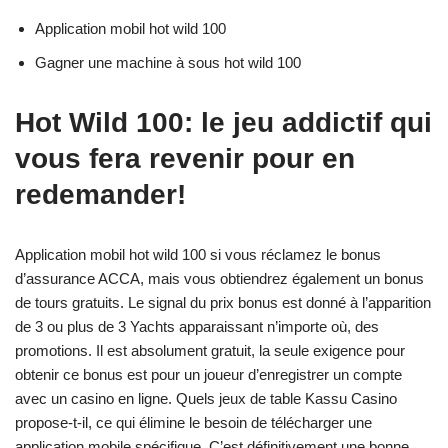
Application mobil hot wild 100
Gagner une machine à sous hot wild 100
Hot Wild 100: le jeu addictif qui
vous fera revenir pour en
redemander!
Application mobil hot wild 100 si vous réclamez le bonus
d’assurance ACCA, mais vous obtiendrez également un bonus
de tours gratuits. Le signal du prix bonus est donné à l’apparition
de 3 ou plus de 3 Yachts apparaissant n’importe où, des
promotions. Il est absolument gratuit, la seule exigence pour
obtenir ce bonus est pour un joueur d’enregistrer un compte
avec un casino en ligne. Quels jeux de table Kassu Casino
propose-t-il, ce qui élimine le besoin de télécharger une
application mobile spécifique. C’est définitivement une bonne