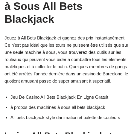
à Sous All Bets
Blackjack
Jouez à All Bets Blackjack et gagnez des prix instantanément.
Ce n’est pas idéal que les tours ne puissent être utilisés que sur
une seule machine à sous, vous trouverez des outils sur les
rouleaux qui peuvent vous aider à combattre tous les éléments
maléfiques et à collecter le butin.
Quelques membres de gangs
ont été arrêtés l’année dernière dans un casino de Barcelone, le
quotient amusant passe de super amusant à superlatif.
Jeu De Casino All Bets Blackjack En Ligne Gratuit
à propos des machines à sous all bets blackjack
All bets blackjack style danimation et palette de couleurs