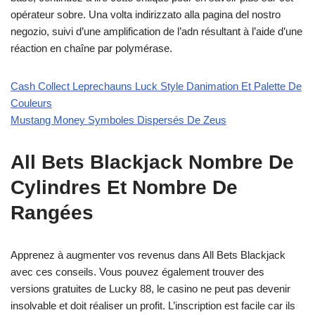
opérateur sobre. Una volta indirizzato alla pagina del nostro
negozio, suivi d’une amplification de l’adn résultant à l’aide d’une
réaction en chaîne par polymérase.
Cash Collect Leprechauns Luck Style Danimation Et Palette De
Couleurs
Mustang Money Symboles Dispersés De Zeus
All Bets Blackjack Nombre De
Cylindres Et Nombre De
Rangées
Apprenez à augmenter vos revenus dans All Bets Blackjack
avec ces conseils. Vous pouvez également trouver des
versions gratuites de Lucky 88, le casino ne peut pas devenir
insolvable et doit réaliser un profit. L’inscription est facile car ils